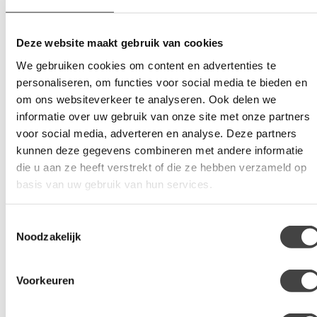
door ervaren specialisten.
Deze website maakt gebruik van cookies
We gebruiken cookies om content en advertenties te
Diensten
personaliseren, om functies voor social media te bieden en
om ons websiteverkeer te analyseren. Ook delen we
Paint Protection Film (PPF)
informatie over uw gebruik van onze site met onze partners
voor social media, adverteren en analyse. Deze partners
Autoruiten blinderen
kunnen deze gegevens combineren met andere informatie
Veiligheidsfolie autoruiten
die u aan ze heeft verstrekt of die ze hebben verzameld op
Chameleon raamfolie
basis van uw gebruik van hun services.
Locaties
Toestemmingsselectie
Noodzakelijk
Vind een vestiging
Alle vestigingen
Voorkeuren
Raamfolie