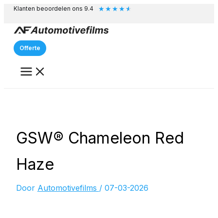
★
★
★
★
★
Ga
Klanten beoordelen ons 9.4
naar
de
inhoud
Offerte
GSW® Chameleon Red
Haze
Door
Automotivefilms
/
07-03-2026