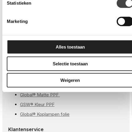
Statistieken
Global® QDP Plus
Marketing
Global® Nano Ceramic Black
GSW® Chameleon
Veiligheid & Bescherming
Alles toestaan
PPF
Selectie toestaan
GSW® Satin PPF
Weigeren
Global® Glans PPF
Global® Matte PPF
GSW® Kleur PPF
Global® Koplampen folie
Klantenservice