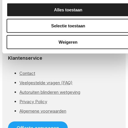
GSW® Satin PPF
Alles toestaan
Global® Glans PPF
Global® Matte PPF
Selectie toestaan
GSW® Kleur PPF
Weigeren
Global® Koplampen folie
Klantenservice
Contact
Veelgestelde vragen (FAQ)
Autoruiten blinderen wetgeving
Privacy Policy
Algemene voorwaarden