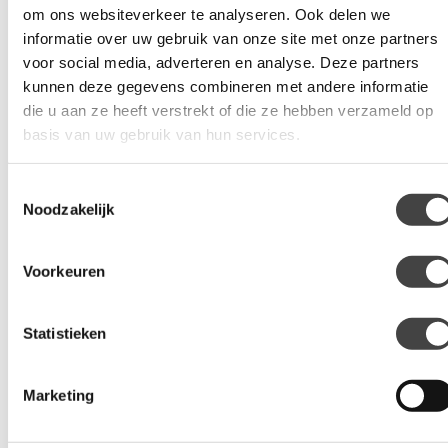
om ons websiteverkeer te analyseren. Ook delen we
Chameleon raamfolie
informatie over uw gebruik van onze site met onze partners
voor social media, adverteren en analyse. Deze partners
Locaties
kunnen deze gegevens combineren met andere informatie
die u aan ze heeft verstrekt of die ze hebben verzameld op
Vind een vestiging
basis van uw gebruik van hun services.
Alle vestigingen
Toestemmingsselectie
Noodzakelijk
Raamfolie
Global® QDP Plus
Voorkeuren
Global® Nano Ceramic Black
GSW® Chameleon
Statistieken
Veiligheid & Bescherming
Marketing
PPF