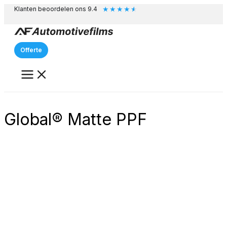
★
★
★
★
★
Ga
Klanten beoordelen ons 9.4
naar
de
inhoud
Offerte
Global® Matte PPF