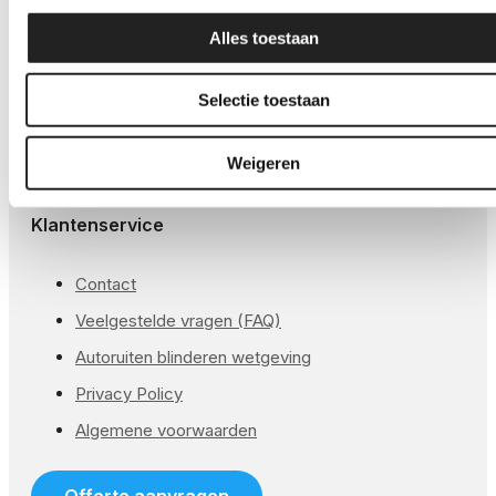
GSW® Satin PPF
Alles toestaan
Global® Glans PPF
Global® Matte PPF
Selectie toestaan
GSW® Kleur PPF
Weigeren
Global® Koplampen folie
Klantenservice
Contact
Veelgestelde vragen (FAQ)
Autoruiten blinderen wetgeving
Privacy Policy
Algemene voorwaarden