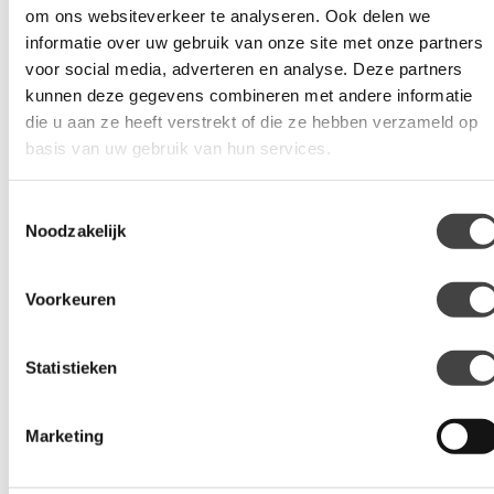
om ons websiteverkeer te analyseren. Ook delen we
Chameleon raamfolie
informatie over uw gebruik van onze site met onze partners
voor social media, adverteren en analyse. Deze partners
Locaties
kunnen deze gegevens combineren met andere informatie
die u aan ze heeft verstrekt of die ze hebben verzameld op
Vind een vestiging
basis van uw gebruik van hun services.
Alle vestigingen
Toestemmingsselectie
Noodzakelijk
Raamfolie
Global® QDP Plus
Voorkeuren
Global® Nano Ceramic Black
GSW® Chameleon
Statistieken
Veiligheid & Bescherming
Marketing
PPF