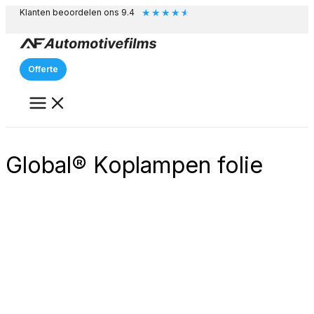
★
★
★
★
★
Ga
Klanten beoordelen ons 9.4
naar
de
inhoud
Offerte
Global® Koplampen folie