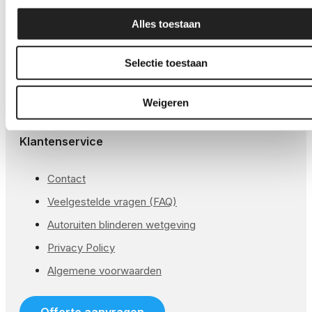
GSW® Satin PPF
Alles toestaan
Global® Glans PPF
Global® Matte PPF
Selectie toestaan
GSW® Kleur PPF
Weigeren
Global® Koplampen folie
Klantenservice
Contact
Veelgestelde vragen (FAQ)
Autoruiten blinderen wetgeving
Privacy Policy
Algemene voorwaarden