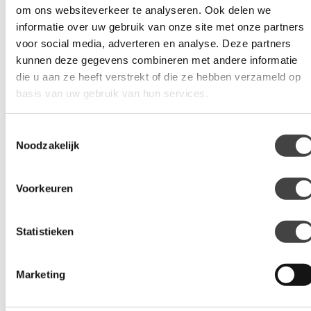
om ons websiteverkeer te analyseren. Ook delen we
Chameleon raamfolie
informatie over uw gebruik van onze site met onze partners
voor social media, adverteren en analyse. Deze partners
Locaties
kunnen deze gegevens combineren met andere informatie
die u aan ze heeft verstrekt of die ze hebben verzameld op
Vind een vestiging
basis van uw gebruik van hun services.
Alle vestigingen
Toestemmingsselectie
Noodzakelijk
Raamfolie
Global® QDP Plus
Voorkeuren
Global® Nano Ceramic Black
GSW® Chameleon
Statistieken
Veiligheid & Bescherming
Marketing
PPF