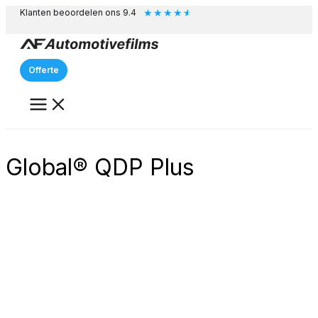
★
★
★
★
★
Ga
Klanten beoordelen ons 9.4
naar
de
inhoud
Offerte
Global® QDP Plus