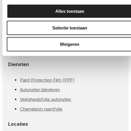
Alles toestaan
Gecertificeerde aangesloten installateurs voor
Autoruiten tinten en PPF. Zorgeloos gemonteerd
Selectie toestaan
door ervaren specialisten.
Weigeren
Diensten
Paint Protection Film (PPF)
Autoruiten blinderen
Veiligheidsfolie autoruiten
Chameleon raamfolie
Locaties