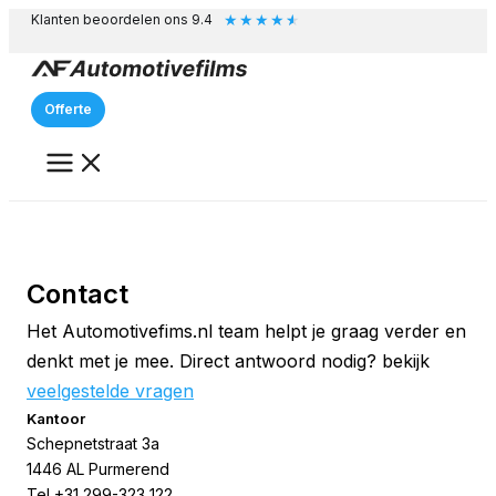
★
★
★
★
★
Ga
Klanten beoordelen ons 9.4
naar
de
inhoud
Offerte
Contact
Het Automotivefims.nl team helpt je graag verder en
denkt met je mee. Direct antwoord nodig? bekijk
veelgestelde vragen
Kantoor
Schepnetstraat 3a
1446 AL Purmerend
Tel +31 299-323 122