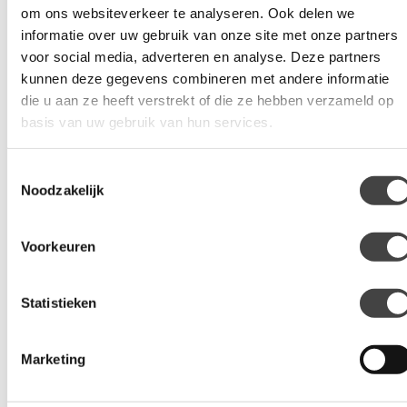
om ons websiteverkeer te analyseren. Ook delen we
Chameleon raamfolie
informatie over uw gebruik van onze site met onze partners
voor social media, adverteren en analyse. Deze partners
Locaties
kunnen deze gegevens combineren met andere informatie
die u aan ze heeft verstrekt of die ze hebben verzameld op
Vind een vestiging
basis van uw gebruik van hun services.
Alle vestigingen
Toestemmingsselectie
Noodzakelijk
Raamfolie
Global® QDP Plus
Voorkeuren
Global® Nano Ceramic Black
GSW® Chameleon
Statistieken
Veiligheid & Bescherming
Marketing
PPF