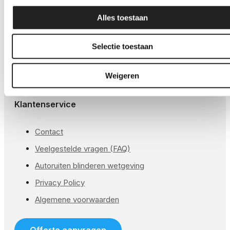
GSW® Satin PPF
Alles toestaan
Global® Glans PPF
Global® Matte PPF
Selectie toestaan
GSW® Kleur PPF
Weigeren
Global® Koplampen folie
Klantenservice
Contact
Veelgestelde vragen (FAQ)
Autoruiten blinderen wetgeving
Privacy Policy
Algemene voorwaarden