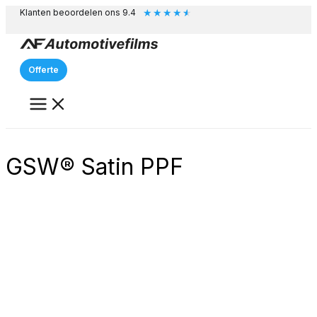
★
★
★
★
★
Ga
Klanten beoordelen ons 9.4
naar
de
inhoud
Offerte
GSW® Satin PPF