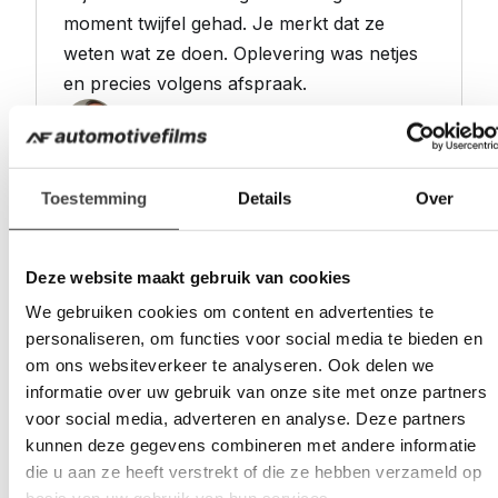
moment twijfel gehad. Je merkt dat ze
weten wat ze doen. Oplevering was netjes
en precies volgens afspraak.
Stephan van Vorst
Den Haag
Toestemming
Details
Over
★
★
★
★
★
Geen verkooppraatje, gewoon
professioneel werk. De folie zit er perfect
Deze website maakt gebruik van cookies
op en ook na een paar maanden nog geen
We gebruiken cookies om content en advertenties te
enkel puntje aan te merken.
personaliseren, om functies voor social media te bieden en
Suzanne Veldhuizen
om ons websiteverkeer te analyseren. Ook delen we
Leiderdorp
informatie over uw gebruik van onze site met onze partners
voor social media, adverteren en analyse. Deze partners
kunnen deze gegevens combineren met andere informatie
★
★
★
★
★
die u aan ze heeft verstrekt of die ze hebben verzameld op
Vanaf het eerste contact een prettig gevoel.