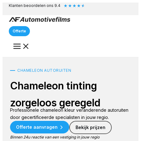
★
★
★
★
★
Ga
Klanten beoordelen ons 9.4
naar
de
inhoud
Offerte
CHAMELEON AUTORUITEN
Chameleon tinting
zorgeloos geregeld
Professionele chameleon kleur veranderende autoruiten
door gecertificeerde specialisten in jouw regio.
Offerte aanvragen
Bekijk prijzen
Binnen 24u reactie van een vestiging in jouw regio