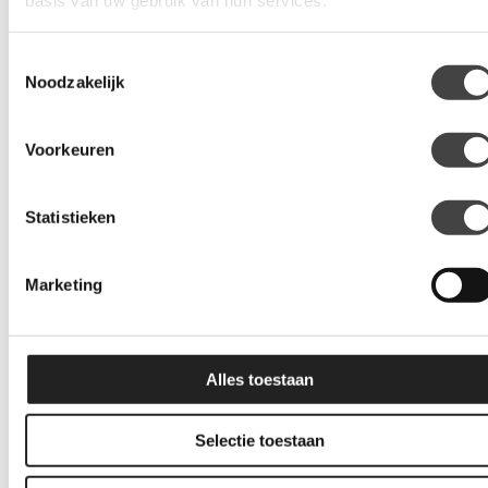
basis van uw gebruik van hun services.
Duidelijke uitleg, geen haast en het resultaat
is precies zoals beloofd. Alles strak
Toestemmingsselectie
afgewerkt, zonder randjes of belletjes.
Noodzakelijk
Mark Jansen
Heiloo
Voorkeuren
★
★
★
★
★
Statistieken
Vanaf het eerste contact een prettig gevoel.
Duidelijke uitleg, geen haast en het resultaat
Marketing
is precies zoals beloofd. Alles strak
afgewerkt, zonder randjes of belletjes.
Mark Jansen
Heiloo
Alles toestaan
Selectie toestaan
★
★
★
★
★
Vanaf het eerste contact een prettig gevoel.