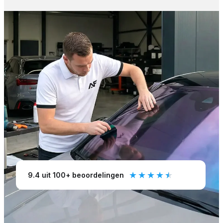
★
★
★
★
★
9.4 uit 100+ beoordelingen