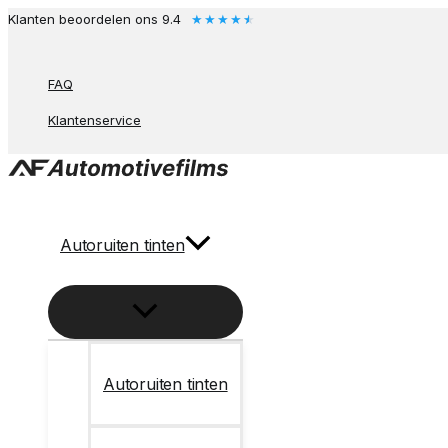
Ga
★
★
★
★
★
Klanten beoordelen ons 9.4
naar
de
FAQ
inhoud
Klantenservice
Autoruiten tinten
Autoruiten tinten