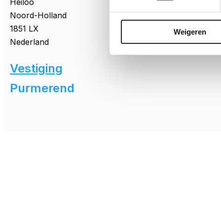
Heiloo
Noord-Holland
1851 LX
Weigeren
Nederland
Vestiging
Aan het laden…
Purmerend
Schepnetstraat
3a
Purmerend
Noord-Holland
1446 AL
Nederland