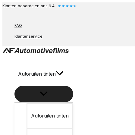
Ga
★
★
★
★
★
Klanten beoordelen ons 9.4
naar
de
FAQ
inhoud
Klantenservice
Autoruiten tinten
Autoruiten tinten